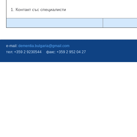
Контакт със специалисти
e-mail:
dementia.bulgaria@gmail.com
тел: +359 2 9230544 факс: +359 2 952 04 27