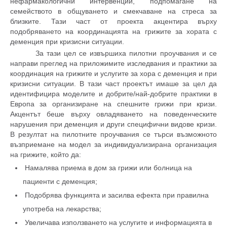
нефармакологични интервенции, подпомагане на
семейството в общуването и смекчаване на стреса за
близките. Тази част от проекта акцентира върху
подобряването на координацията на грижите за хората с
деменция при кризисни ситуации.
За тази цел се извършиха пилотни проучвания и се
направи преглед на приложимите изследвания и практики за
координация на грижите и услугите за хора с деменция и при
кризисни ситуации. В тази част проектът имаше за цел да
идентифицира моделите и добрите/най-добрите практики в
Европа за организиране на спешните грижи при кризи.
Акцентът беше върху овладяването на поведенческите
нарушения при деменция и други специфични видове кризи.
В резултат на пилотните проучвания се търси възможното
възприемане на модел за индивидуализирана организация
на грижите, който да:
Намалява приема в дом за грижи или болница на
пациенти с деменция;
Подобрява функцията и засилва ефекта при правилна
употреба на лекарства;
Увеличава използването на услугите и информацията в