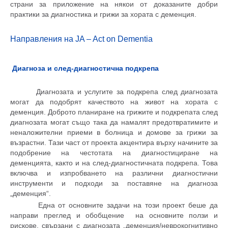
страни за приложение на някои от доказаните добри
практики за диагностика и грижи за хората с деменция.
Направления на
JA – Act on Dementia
Диагноза и след-диагностична подкрепа
Диагнозата
и
услугите за подкрепа след диагнозата
могат да подобрят качеството на живот на
хората с
деменция
. Доброто
планиране на грижите и
подкрепата след
диагнозата могат също така да намалят
предотвратимите
и
неналожителни приеми в болница
и
домове за грижи за
възрастни
.
Тази част от проекта акцентира върху
начините
за
подобрение на ч
естотата на диагностициране
на
деменцията
, както
и на след
-диагностичн
ата подкрепа. Това
включва и
изпробването на различни диагностични
инструменти и подходи за
поставяне на диагноза
„деменция“.
Една от основните задачи на този проект беше
да
направи
преглед
и обобщение
на основните ползи и
рискове, свързани с диагнозата „деменция/неврокогнитивн
о