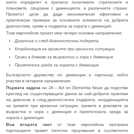
които определят и прилагат политиките, стратегиите и
плановете, свързани с деменцията, в различните страни.
Проектът цели да даде икономически ефективни и
практически примери за основните елементи на добрата
диагностика, грижи и подкрепа за хората с деменция.
Този европейски проект има четири основни направления:
Диагноза и след-диагностична подкрепа
Координация на грижите при кризисни ситуации
Грижи в домове за възрастни и хора с деменция
Приятелска среда за хората с деменция
Българското дружество по деменции е партньор, който
участва в четирите направления.
Първата задача
на
JA – Act on Dementia
беше да подготви
преглед на съществуващите данни за най-добрите практики
на диагноза и след-диагностична подкрепа, координацията
на грижите при кризисни ситуации, грижите в домовете за
възрастни и хора с деменция и приятелската среда за
хората с деменция.
Във втората част
от тази европейска програма
партньорите правят пилотни проучвания в съответните