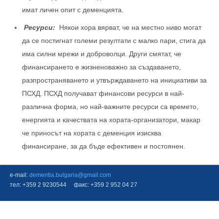
имат личен опит с деменцията.
Ресурси:
Някои хора вярват, че на местно ниво могат
да се постигнат големи резултати с малко пари, стига да
има силни мрежи и доброволци. Други смятат, че
финансирането е жизненоважно за създаването,
разпространяването и утвърждаването на инициативи за
ПСХД. ПСХД получават финансови ресурси в най-
различна форма, но най-важните ресурси са времето,
енергията и качествата на хората-организатори, макар
че приносът на хората с деменция изисква
финансиране, за да бъде ефективен и постоянен.
e-mail:
dementia.bulgaria@gmail.com
тел: +359 2 9230544 факс: +359 2 952 04 27