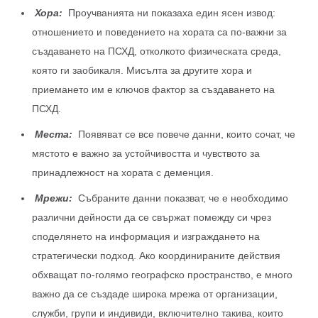
Хора:
Проучванията ни показаха един ясен извод:
отношението и поведението на хората са по-важни за
създаването на ПСХД, отколкото физическата среда,
която ги заобикаля. Мисълта за другите хора и
приемането им е ключов фактор за създаването на
ПСХД.
Места:
Появяват се все повече данни, които сочат, че
мястото е важно за устойчивостта и чувството за
принадлежност на хората с деменция.
Мрежи:
Събраните данни показват, че е необходимо
различни дейности да се свържат помежду си чрез
споделянето на информация и изграждането на
стратегически подход. Ако координираните действия
обхващат по-голямо географско пространство, е много
важно да се създаде широка мрежа от организации,
служби, групи и индивиди, включително такива, които