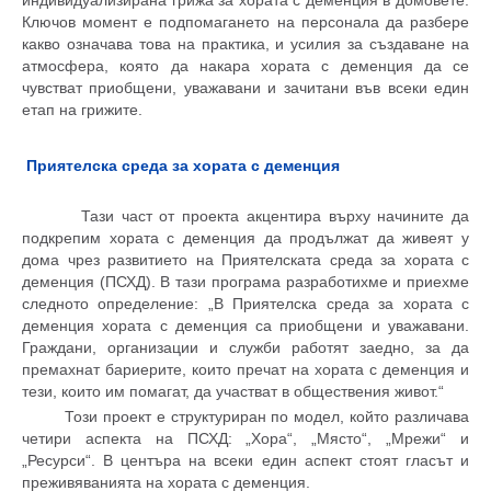
индивидуализирана грижа за хората с деменция в домовете.
Ключов момент е подпомагането на персонала да разбере
какво означава това на практика, и усилия за създаване на
атмосфера, която да накара хората с деменция да се
чувстват приобщени, уважавани и зачитани във всеки един
етап на грижите.
Приятелска среда за хората с деменция
Тази част от проекта акцентира върху начините да
подкрепим хората с деменция да продължат да живеят у
дома чрез развитието на Приятелската среда за хората с
деменция (ПСХД). В тази програма разработихме и приехме
следното определение: „В Приятелска среда за хората с
деменция хората с деменция са приобщени и уважавани.
Граждани, организации и служби работят заедно, за да
премахнат бариерите, които пречат на хората с деменция и
тези, които им помагат, да участват в обществения живот.“
Този проект е структуриран по модел, който различава
четири аспекта на ПСХД: „Хора“, „Място“, „Мрежи“ и
„Ресурси“. В центъра на всеки един аспект стоят гласът и
преживяванията на хората с деменция.