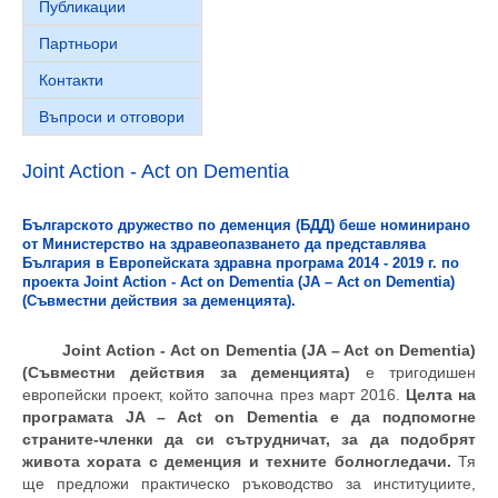
Публикации
Партньори
Контакти
Въпроси и отговори
Joint Action - Act on Dementia
Българското дружество по деменция (БДД) беше номинирано
от Министерство на здравеопазването да представлява
България в
Е
вропейска
та
здравна програма
2014 - 2019 г. по
проекта
Joint Action - Act on Dementia (JA – Act on Dementia)
(Съвместни действия за деменцията)
.
Joint Action - Act on Dementia (JA – Act on Dementia)
(Съвместни действия за деменцията)
е тригодишен
европейски проект, който започна през март 2016.
Целта на
програмата
JA – Act on Dementia
е да подпомогне
страните-членки да си сътрудничат, за да подобрят
живота хората с деменция и техните болногледачи.
Тя
ще предложи практическо ръководство за институциите,