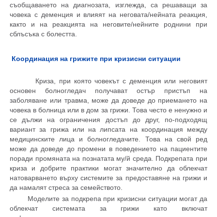
съобщаването на диагнозата, изглежда, са решаващи за
човека с деменция и влияят на неговата/нейната реакция,
както и на реакцията на неговите/нейните роднини при
сблъсъка с болестта.
Координация на грижите при кризисни ситуации
Криза, при която човекът с деменция или
неговият
основен болногледач
получават остър пристъп на
заболяване или травма, може да доведе до приемането на
човека в болница или в
дом за
грижи.
Това често е ненужно
и
се дължи на ограничения достъп до
друг,
по-подходящ
вариант за грижа или на липсата на координация между
медицинските
лица
и болногледачите. Това на свой ред
може да доведе до промени в поведението на пациентите
поради промяната на познатата му/й среда
.
Подкрепата при
криза
и добрите практики могат значително да
облекчат
натоварването върху системите за предоставяне на грижи и
да намалят стреса за семейството.
Моделите за подкрепа при кризисни ситуации могат да
облекчат системата за грижи като включат