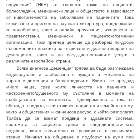
нарушение
”
(НКН)
от гледната точка на пациенти,
болногледачи
, медицински лица и обществото в зависимост
от нивото/
тежестта
на заболяване на пациенти
те
. Това
включваше и преглед на научната литература
,
предложения
за подобрения, както и онлайн проучвания, извършени от
правителствени, медицински и пациентско/семейни
организации
. Този преглед целеше да разберем по-добре
съвременните практики на
откриване и диагностициране на
деменцията, както и на
след
-диагностичните услуги в
различните европейски страни
.
Всяка диагноза „деменция“ трябва да бъде разглеждана
индивидуално и съобразена с нуждите и желанията на
хората с деменция и болногледачите. Вземат се предвид
много неща, сред които личността на пациента и
настроението/душевното му състояние в момента на
съобщаването на диагнозата. Едновременно с това се
обсъждат средата, в която живее пациента и семейството му,
както и обществения и финансов ресурс, с който разполагат.
Трябва да се вземат предвид и здравната система,
системата за социални грижи и след-диагностичната
подкрепа, които значително се различават в различните
страни. Начинът на общуване и подборът на думи при